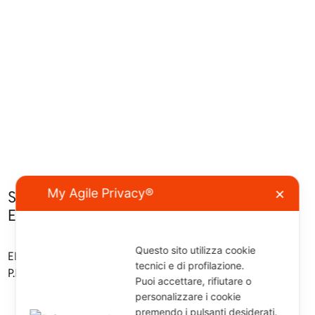
My Agile Privacy®
Sappiamo cosa cerchi.
✕
E abbiamo il neoprene giusto.
Questo sito utilizza cookie
ELIOS SUB s.a.s. di Piccari Lidia & C.
tecnici e di profilazione.
P.IVA 03667520401
Puoi accettare, rifiutare o
Via Cattaneo 5, Cattolica (RN) 47841
personalizzare i cookie
premendo i pulsanti desiderati.