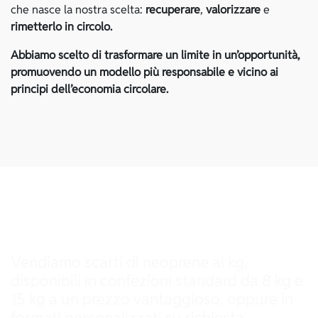
che nasce la nostra scelta:
recuperare
,
valorizzare
e
rimetterlo in circolo.
Abbiamo scelto di trasformare un limite in un’opportunità,
promuovendo un modello più responsabile e vicino ai
principi dell’economia circolare.
Vendiamo scarti di neoprene al kg,
disponibili in confezioni standard da 8 kg e
15 kg a un prezzo vantaggioso, oppure in
formati personalizzati su richiesta.