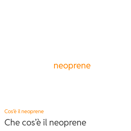
IT
EN
Sappiamo cosa cerchi.
E abbiamo il
neoprene
giusto.
Cos’è il neoprene
Che cos’è il neoprene