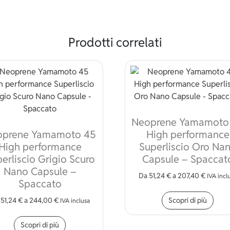
Prodotti correlati
Neoprene Yamamoto
oprene Yamamoto 45
High performance
High performance
Superliscio Oro Na
erliscio Grigio Scuro
Capsule – Spaccat
Nano Capsule –
Da
51,24
€
a
207,40
€
IVA incl
Spaccato
 varianti. Le opzioni possono essere scelte nella pagina del pr
Ques
Scopri di più
a
51,24
€
a
244,00
€
IVA inclusa
Questo prodotto ha più varianti. Le opzioni p
Scopri di più