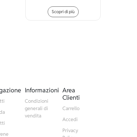
Questo prodotto ha più vari
Scopri di più
gazione
Informazioni
Area
Clienti
tti
Condizioni
generali di
Carrello
da
vendita
Accedi
tti
Privacy
rene