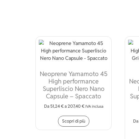
Neoprene Yamamoto 45
High performance
Ne
Superliscio Nero Nano
Capsule – Spaccato
Sup
Da
51,24
€
a
207,40
€
IVA inclusa
Questo prodotto ha più
Scopri di più
D