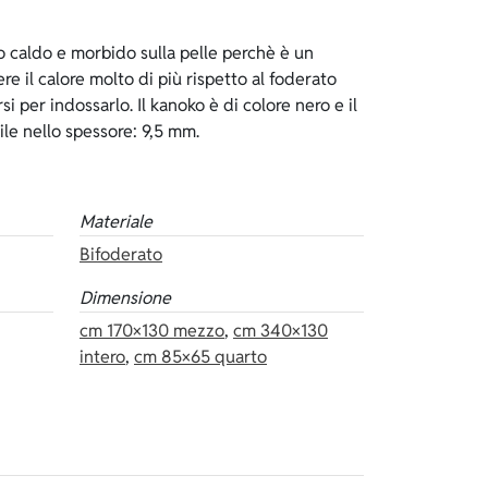
ile nello spessore: 9,5 mm.
Materiale
Bifoderato
Dimensione
cm 170×130 mezzo
,
cm 340×130
intero
,
cm 85×65 quarto