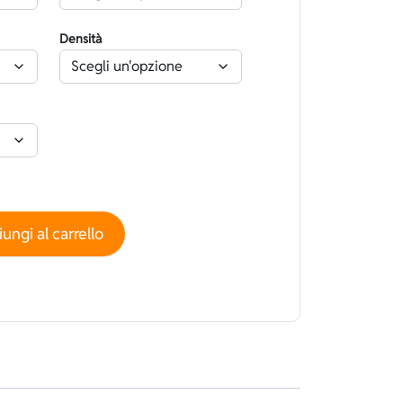
Densità
noko Nero - Foderato Pile Termico Nero quantità
ungi al carrello