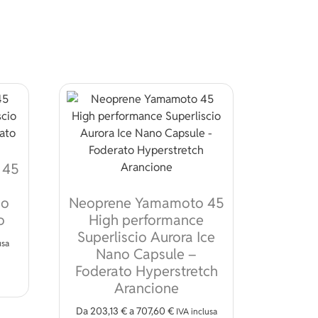
 45
no
Neoprene Yamamoto 45
o
High performance
Superliscio Aurora Ice
usa
Nano Capsule –
odotto
to prodotto ha più varianti. Le opzioni possono essere scelte n
Foderato Hyperstretch
Arancione
ossono essere scelte nella pagina del prodotto
Da
203,13
€
a
707,60
€
IVA inclusa