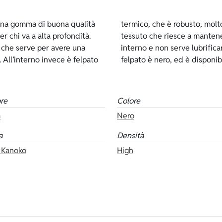
una gomma di buona qualità
do sulla pelle perchè è un
er chi va a alta profondità.
di più rispetto al foderato
a che serve per avere una
kanoko è di colore nero e il
. All’interno invece è felpato
felpato è nero, ed è disponib
re
Colore
m
Nero
a
Densità
 Kanoko
High