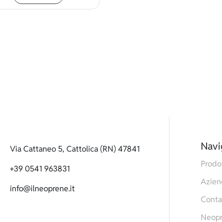
Navi
Via Cattaneo 5, Cattolica (RN) 47841
Prodo
+39 0541 963831
Azien
info@ilneoprene.it
Conta
Neop