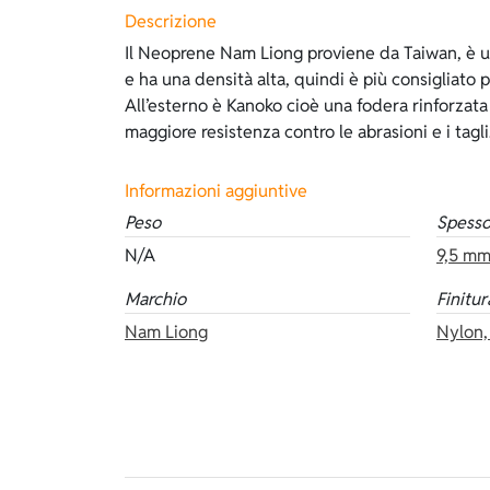
Descrizione
Il Neoprene Nam Liong proviene da Taiwan, è 
termico, che è robusto, molto caldo e morbi
e ha una densità alta, quindi è più consigliato p
tessuto che riesce a mantenere il calore molto 
All’esterno è Kanoko cioè una fodera rinforzat
interno e non serve lubrificarsi per indossarlo. Il 
maggiore resistenza contro le abrasioni e i tagli
Informazioni aggiuntive
Peso
Spesso
N/A
9,5 m
Marchio
Finitur
Nam Liong
Nylon,