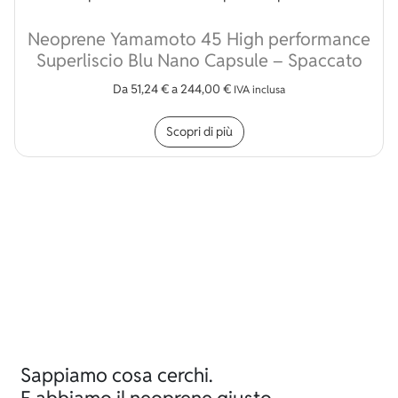
Neoprene Yamamoto 45 High performance
Superliscio Blu Nano Capsule – Spaccato
Da
51,24
€
a
244,00
€
IVA inclusa
Questo prodotto ha più v
Scopri di più
Sappiamo cosa cerchi.
E abbiamo il neoprene giusto.