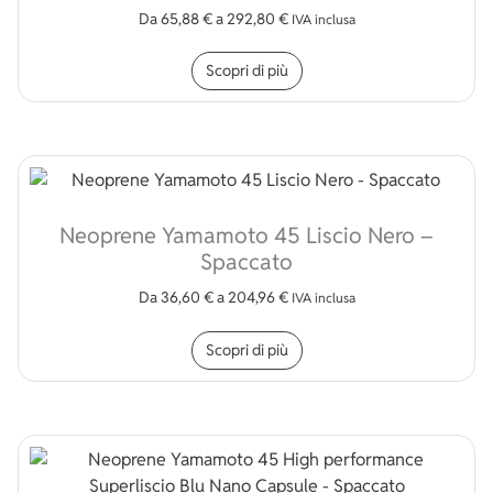
Da
65,88
€
a
292,80
€
IVA inclusa
Questo prodotto ha più v
Scopri di più
Neoprene Yamamoto 45 Liscio Nero –
Spaccato
Da
36,60
€
a
204,96
€
IVA inclusa
Questo prodotto ha più v
Scopri di più