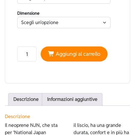
Dimensione
Neoprene NJN Foderato Superstretch Nero - Spaccato
Aggiungi al carrello
Descrizione
Informazioni aggiuntive
Descrizione
Il neoprene NJN, che sta
il liscio, ha una grande
per ‘National Japan
durata, confort e in più ha