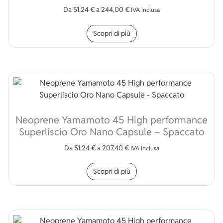
Da
51,24
€
a
244,00
€
IVA inclusa
Questo prodotto ha più v
Scopri di più
Neoprene Yamamoto 45 High performance
Superliscio Oro Nano Capsule – Spaccato
Da
51,24
€
a
207,40
€
IVA inclusa
Questo prodotto ha più v
Scopri di più