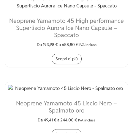
Neoprene Yamamoto 45 High performance
Superliscio Aurora Ice Nano Capsule –
Spaccato
Da
193,98
€
a
658,80
€
IVA inclusa
Questo prodotto ha più v
Scopri di più
Neoprene Yamamoto 45 Liscio Nero –
Spalmato oro
Da
49,41
€
a
244,00
€
IVA inclusa
Questo prodotto ha più v