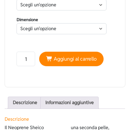
Dimensione
Neoprene Sheico Foderato Superstretch Nero - Spacca
Aggiungi al carrello
Descrizione
Informazioni aggiuntive
Descrizione
Il Neoprene Sheico
una seconda pelle,