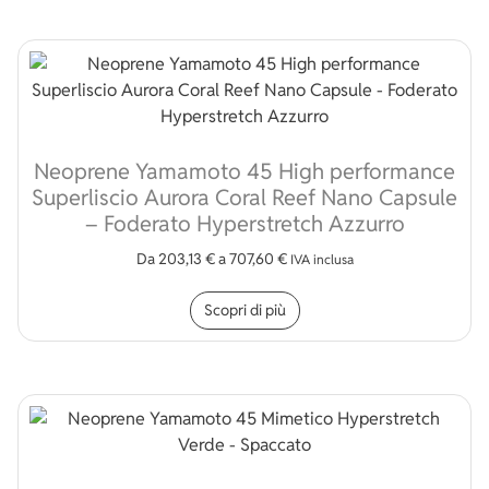
Neoprene Yamamoto 45 High performance
Superliscio Aurora Coral Reef Nano Capsule
– Foderato Hyperstretch Azzurro
Da
203,13
€
a
707,60
€
IVA inclusa
Questo prodotto ha più v
Scopri di più