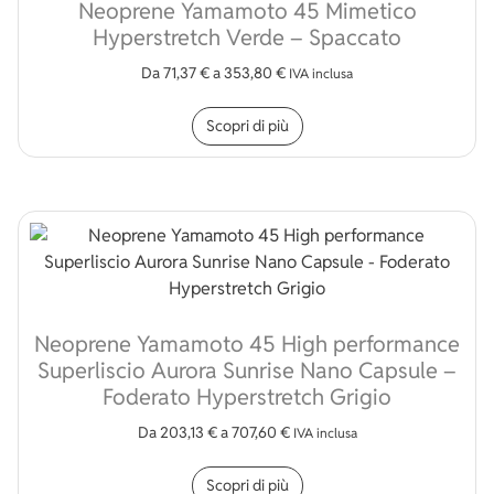
Neoprene Yamamoto 45 Mimetico
Hyperstretch Verde – Spaccato
Da
71,37
€
a
353,80
€
IVA inclusa
Questo prodotto ha più v
Scopri di più
Neoprene Yamamoto 45 High performance
Superliscio Aurora Sunrise Nano Capsule –
Foderato Hyperstretch Grigio
Da
203,13
€
a
707,60
€
IVA inclusa
Questo prodotto ha più v
Scopri di più