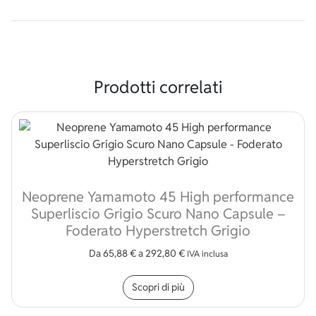
Prodotti correlati
Neoprene Yamamoto 45 High performance
Superliscio Grigio Scuro Nano Capsule –
Foderato Hyperstretch Grigio
Da
65,88
€
a
292,80
€
IVA inclusa
Questo prodotto ha più v
Scopri di più