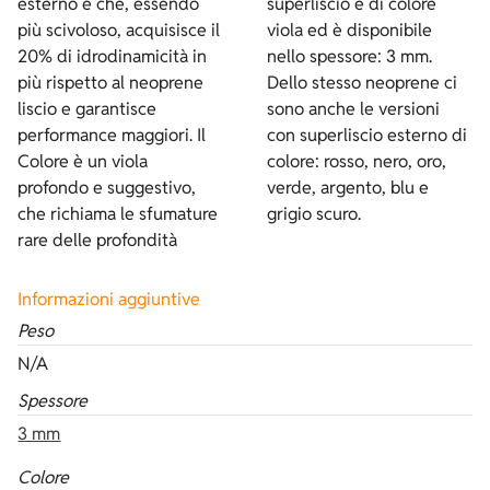
esterno è che, essendo
superliscio è di colore
più scivoloso, acquisisce il
viola ed è disponibile
20% di idrodinamicità in
nello spessore: 3 mm.
più rispetto al neoprene
Dello stesso neoprene ci
liscio e garantisce
sono anche le versioni
performance maggiori. Il
con superliscio esterno di
Colore è un viola
colore: rosso, nero, oro,
profondo e suggestivo,
verde, argento, blu e
che richiama le sfumature
grigio scuro.
rare delle profondità
Informazioni aggiuntive
Peso
N/A
Spessore
3 mm
Colore