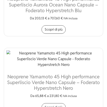
Superliscio Aurora Ocean Nano Capsule –
Foderato Hyperstretch Blu
Da
203,13
€
a
707,60
€
IVA inclusa
Questo prodotto ha più v
Scopri di più
Neoprene Yamamoto 45 High performance
Superliscio Verde Nano Capsule – Foderato
Hyperstretch Nero
Da
65,88
€
a
231,80
€
IVA inclusa
Questo prodotto ha più v