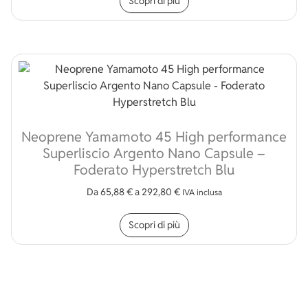
Scopri di più
Neoprene Yamamoto 45 High performance
Superliscio Argento Nano Capsule –
Foderato Hyperstretch Blu
Da
65,88
€
a
292,80
€
IVA inclusa
Questo prodotto ha più v
Scopri di più