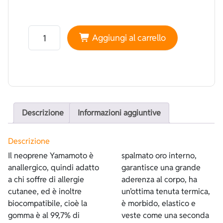
Neoprene Yamamoto 45 Liscio Nero - Spalmato oro qua
Aggiungi al carrello
Descrizione
Informazioni aggiuntive
Descrizione
Il neoprene Yamamoto è
spalmato oro interno,
anallergico, quindi adatto
garantisce una grande
a chi soffre di allergie
aderenza al corpo, ha
cutanee, ed è inoltre
un’ottima tenuta termica,
biocompatibile, cioè la
è morbido, elastico e
gomma è al 99,7% di
veste come una seconda