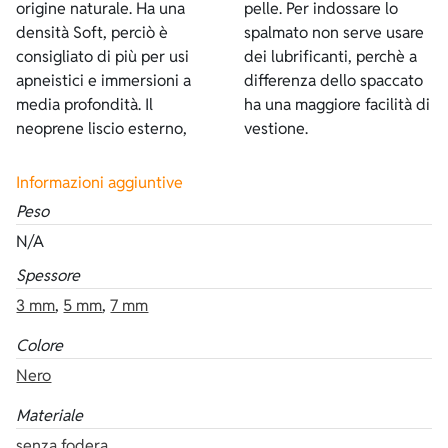
origine naturale. Ha una
pelle. Per indossare lo
densità Soft, perciò è
spalmato non serve usare
consigliato di più per usi
dei lubrificanti, perchè a
apneistici e immersioni a
differenza dello spaccato
media profondità. Il
ha una maggiore facilità di
neoprene liscio esterno,
vestione.
Informazioni aggiuntive
Peso
N/A
Spessore
3 mm
,
5 mm
,
7 mm
Colore
Nero
Materiale
senza fodera