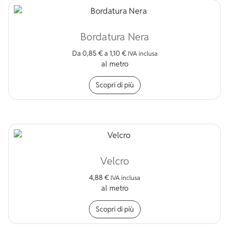
Bordatura Nera
Da
0,85
€
a
1,10
€
IVA inclusa
al metro
Questo prodotto ha più v
Scopri di più
Velcro
4,88
€
IVA inclusa
al metro
Scopri di più