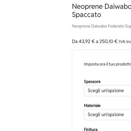
Neoprene Daiwabo 
Spaccato
Neoprene Daiwabo Foderato Supe
Da
43,92
€
a
250,10
€
IVA in
Imposta ora il tuo prodott
Spessore
Materiale
Finitura