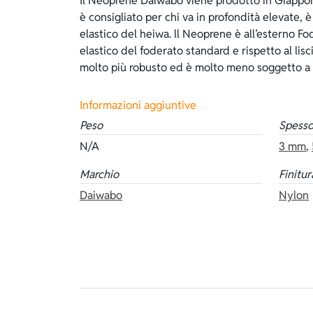
Il Neoprene Daiwabo viene prodotto in Giappone
spaccato, che veste come una seconda pell
è consigliato per chi va in profondità elevate, 
aderenza al corpo e ha un’ottima tenuta termica pe
elastico del heiwa. ll Neoprene è all’esterno Fo
muta più delicata a differenza del foderato inte
elastico del foderato standard e rispetto al lisc
usare sempre dei lubrificanti. Il foderato è di col
molto più robusto ed è molto meno soggetto a ta
Informazioni aggiuntive
Peso
Spesso
N/A
3 mm
,
Marchio
Finitur
Daiwabo
Nylon