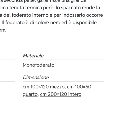
 mm.
Materiale
Monofoderato
Dimensione
cm 100×120 mezzo
,
cm 100×60
quarto
,
cm 200×120 intero