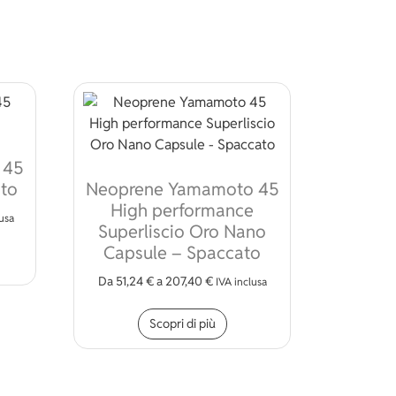
 45
ato
Neoprene Yamamoto 45
High performance
lusa
Superliscio Oro Nano
to prodotto ha più varianti. Le opzioni possono essere scelte n
Capsule – Spaccato
Da
51,24
€
a
207,40
€
IVA inclusa
Questo prodotto ha più vari
Scopri di più
ossono essere scelte nella pagina del prodotto
odotto