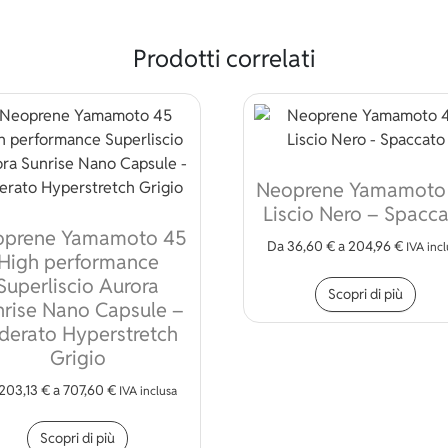
Prodotti correlati
Neoprene Yamamoto
Liscio Nero – Spacc
oprene Yamamoto 45
Da
36,60
€
a
204,96
€
IVA inc
High performance
Ques
Superliscio Aurora
Scopri di più
nrise Nano Capsule –
derato Hyperstretch
Grigio
203,13
€
a
707,60
€
IVA inclusa
Questo prodotto ha più varianti. Le opzioni p
Scopri di più
 varianti. Le opzioni possono essere scelte nella pagina del pr