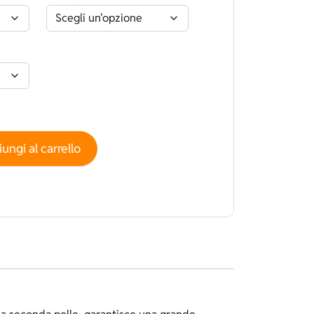
rato Superstretch Nero - Spaccato quantità
ungi al carrello