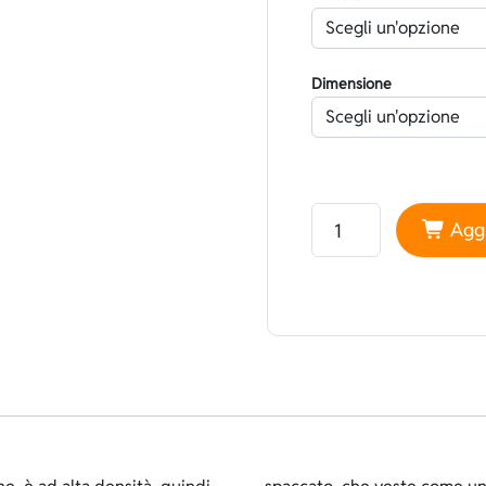
Dimensione
Neoprene Daiwabo Fode
Aggi