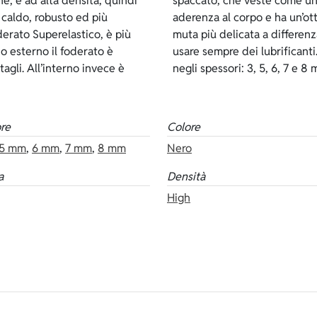
, è ad alta densità, quindi
e, garantisce una grande
è caldo, robusto ed più
rò, lo spaccato rende la
derato Superelastico, è più
rno e per indossarlo occorre
io esterno il foderato è
ore nero ed è disponibile
gli. All’interno invece è
negli spessori: 3, 5, 6, 7 e 8
re
Colore
5 mm
,
6 mm
,
7 mm
,
8 mm
Nero
a
Densità
High