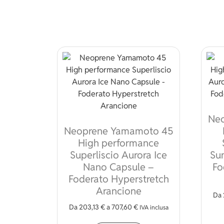
Ne
Neoprene Yamamoto 45
High performance
Superliscio Aurora Ice
Su
Nano Capsule –
Fo
Foderato Hyperstretch
Arancione
Da
Da
203,13
€
a
707,60
€
IVA inclusa
Questo prodotto ha più