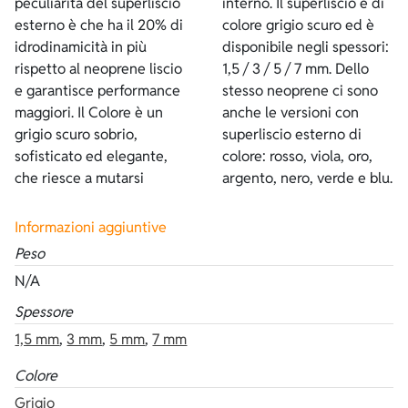
peculiarità del superliscio
interno. Il superliscio è di
esterno è che ha il 20% di
colore grigio scuro ed è
idrodinamicità in più
disponibile negli spessori:
rispetto al neoprene liscio
1,5 / 3 / 5 / 7 mm. Dello
e garantisce performance
stesso neoprene ci sono
maggiori. Il Colore è un
anche le versioni con
grigio scuro sobrio,
superliscio esterno di
sofisticato ed elegante,
colore: rosso, viola, oro,
che riesce a mutarsi
argento, nero, verde e blu.
Informazioni aggiuntive
Peso
N/A
Spessore
1,5 mm
,
3 mm
,
5 mm
,
7 mm
Colore
Grigio