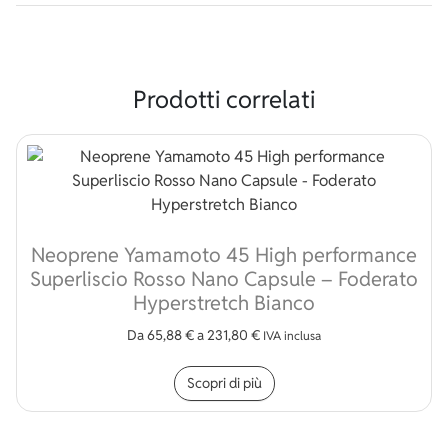
Prodotti correlati
Neoprene Yamamoto 45 High performance
Superliscio Rosso Nano Capsule – Foderato
Hyperstretch Bianco
Da
65,88
€
a
231,80
€
IVA inclusa
Questo prodotto ha più v
Scopri di più