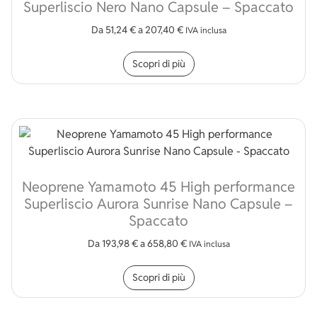
Superliscio Nero Nano Capsule – Spaccato
Da
51,24
€
a
207,40
€
IVA inclusa
Questo prodotto ha più v
Scopri di più
Neoprene Yamamoto 45 High performance
Superliscio Aurora Sunrise Nano Capsule –
Spaccato
Da
193,98
€
a
658,80
€
IVA inclusa
Questo prodotto ha più v
Scopri di più