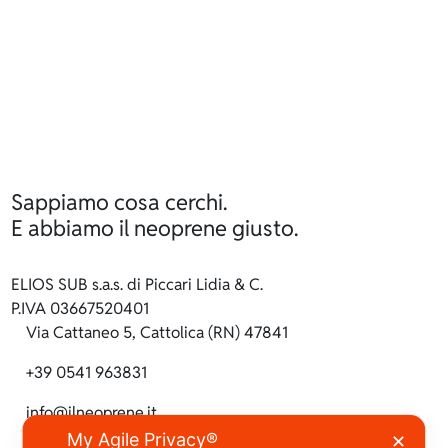
Sappiamo cosa cerchi.
E abbiamo il neoprene giusto.
ELIOS SUB s.a.s. di Piccari Lidia & C.
P.IVA 03667520401
Via Cattaneo 5, Cattolica (RN) 47841
+39 0541 963831
info@ilneoprene.it
My Agile Privacy®
✕