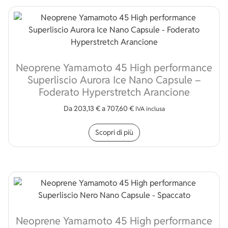
Neoprene Yamamoto 45 High performance
Superliscio Aurora Ice Nano Capsule –
Foderato Hyperstretch Arancione
Da
203,13
€
a
707,60
€
IVA inclusa
Questo prodotto ha più v
Scopri di più
Neoprene Yamamoto 45 High performance