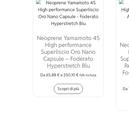
Neoprene Yamamoto 45
High performance
Ne
Superliscio Oro Nano
Capsule – Foderato
Sup
Hyperstretch Blu
R
Fo
Da
65,88
€
a
250,10
€
IVA inclusa
Questo prodotto ha più
Scopri di più
Da