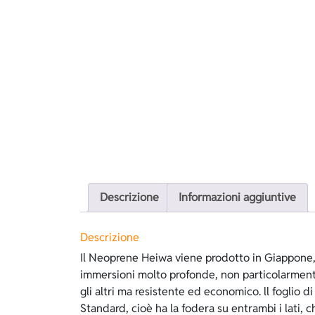
Descrizione
Informazioni aggiuntive
Descrizione
Il Neoprene Heiwa viene prodotto in Giappone, 
perciò è meno soggetta ai tagli a differenza del 
immersioni molto profonde, non particolarmen
spaccato interno non serve lubrificarsi per ind
gli altri ma resistente ed economico. ll foglio 
Standard, cioè ha la fodera su entrambi i lati, 