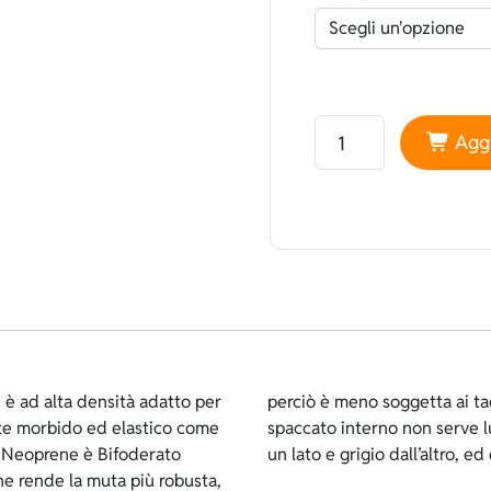
Neoprene Heiwa Bifode
Aggi
è ad alta densità adatto per
liscio esterno e rispetto allo
te morbido ed elastico come
ossarlo. E’ di colore nero da
di Neoprene è Bifoderato
un lato e grigio dall’altro, e
che rende la muta più robusta,