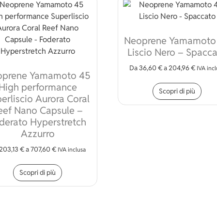
Neoprene Yamamoto
Liscio Nero – Spacc
Da
36,60
€
a
204,96
€
IVA inc
oprene Yamamoto 45
Ques
High performance
Scopri di più
erliscio Aurora Coral
eef Nano Capsule –
derato Hyperstretch
Azzurro
 varianti. Le opzioni possono essere scelte nella pagina del pr
203,13
€
a
707,60
€
IVA inclusa
Questo prodotto ha più varianti. Le opzioni p
Scopri di più