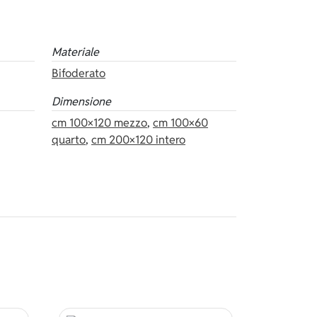
Materiale
Bifoderato
Dimensione
cm 100×120 mezzo
,
cm 100×60
quarto
,
cm 200×120 intero