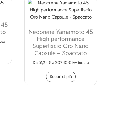
 45
ato
Neoprene Yamamoto 45
High performance
lusa
Superliscio Oro Nano
to prodotto ha più varianti. Le opzioni possono essere scelte n
Capsule – Spaccato
Da
51,24
€
a
207,40
€
IVA inclusa
Questo prodotto ha più vari
Scopri di più
odotto
ossono essere scelte nella pagina del prodotto