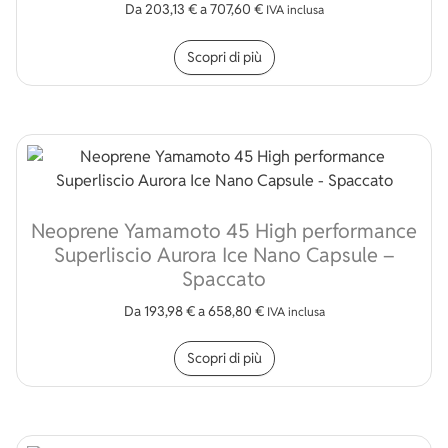
Da
203,13
€
a
707,60
€
IVA inclusa
Questo prodotto ha più v
Scopri di più
Neoprene Yamamoto 45 High performance
Superliscio Aurora Ice Nano Capsule –
Spaccato
Da
193,98
€
a
658,80
€
IVA inclusa
Questo prodotto ha più v
Scopri di più