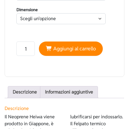
Dimensione
Neoprene Heiwa Foderato Lycra Argento - Felpato Term
Aggiungi al carrello
Descrizione
Informazioni aggiuntive
Descrizione
Il Neoprene Heiwa viene
lubrificarsi per indossarlo.
prodotto in Giappone, è
Il Felpato termico