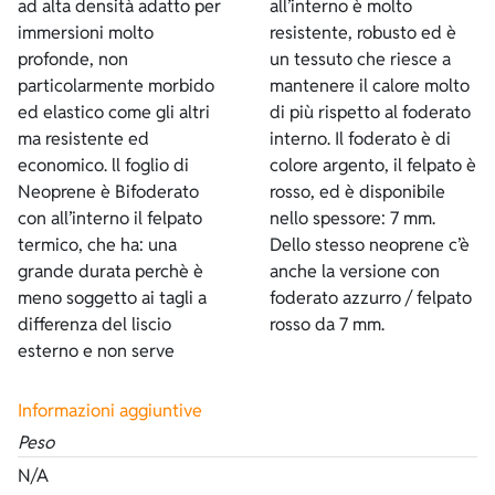
ad alta densità adatto per
all’interno è molto
immersioni molto
resistente, robusto ed è
profonde, non
un tessuto che riesce a
particolarmente morbido
mantenere il calore molto
ed elastico come gli altri
di più rispetto al foderato
ma resistente ed
interno. Il foderato è di
economico. ll foglio di
colore argento, il felpato è
Neoprene è Bifoderato
rosso, ed è disponibile
con all’interno il felpato
nello spessore: 7 mm.
termico, che ha: una
Dello stesso neoprene c’è
grande durata perchè è
anche la versione con
meno soggetto ai tagli a
foderato azzurro / felpato
differenza del liscio
rosso da 7 mm.
esterno e non serve
Informazioni aggiuntive
Peso
N/A