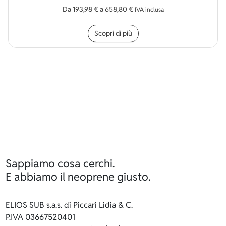
Da
193,98
€
a
658,80
€
IVA inclusa
Questo prodotto ha più v
Scopri di più
Sappiamo cosa cerchi.
E abbiamo il neoprene giusto.
ELIOS SUB s.a.s. di Piccari Lidia & C.
P.IVA 03667520401