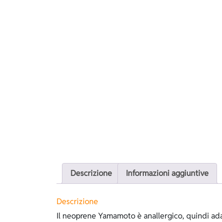
Descrizione
Informazioni aggiuntive
Descrizione
Il neoprene Yamamoto è anallergico, quindi adat
corpo, ha un’ottima tenuta termica, è estrema