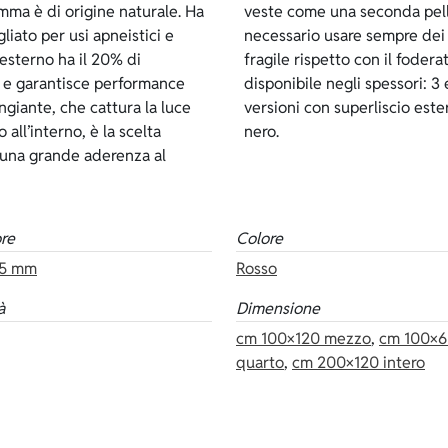
mma è di origine naturale. Ha
 indossare lo spaccato, è
iato per usi apneistici e
muta così è più delicata e
’esterno ha il 20% di
o è di colore rosso ed è
io e garantisce performance
so neoprene ci sono anche le
ngiante, che cattura la luce
io scuro, blu, oro, argento o
 all’interno, è la scelta
nero.
e una grande aderenza al
re
Colore
5 mm
Rosso
à
Dimensione
cm 100×120 mezzo
,
cm 100×
quarto
,
cm 200×120 intero