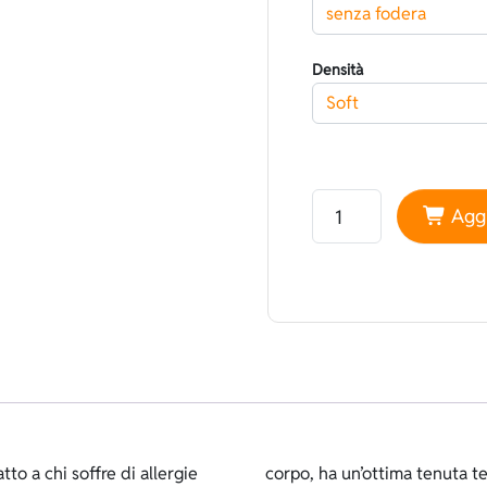
Densità
Neoprene Yamamoto 45
Aggi
to a chi soffre di allergie
mente morbido, elastico e