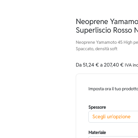
Neoprene Yamamot
Superliscio Rosso
Neoprene Yamamoto 45 High per
Spaccato, densità soft
Da
51,24
€
a
207,40
€
IVA in
Imposta ora il tuo prodott
Spessore
Materiale