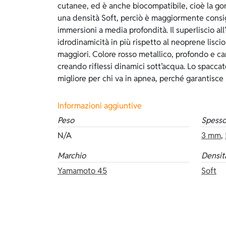
cutanee, ed è anche biocompatibile, cioè la go
veste come una seconda pelle. Però, per
una densità Soft, perciò è maggiormente consigl
necessario usare sempre dei lubrificanti, e la 
immersioni a media profondità. Il superliscio all
fragile rispetto con il foderato interno. Il superlisci
idrodinamicità in più rispetto al neoprene lisc
disponibile negli spessori: 3 e 5 mm. Dello stes
maggiori. Colore rosso metallico, profondo e ca
versioni con superliscio esterno di colore: grig
creando riflessi dinamici sott’acqua. Lo spaccato
migliore per chi va in apnea, perché garantisc
Informazioni aggiuntive
Peso
Spesso
N/A
3 mm
,
Marchio
Densit
Yamamoto 45
Soft