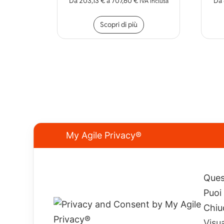
Da
203,13
€
a
707,60
€
Da
IVA inclusa
Questo prodotto ha più
Scopri di più
My Agile Privacy®
Quest
Sappiamo cosa cerchi.
E abbiamo il neoprene giusto.
Puoi
Chiu
ELIOS SUB s.a.s. di Piccari Lidia & C.
Visu