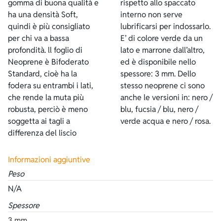
gomma di buona qualità e
rispetto allo spaccato
ha una densità Soft,
interno non serve
quindi è più consigliato
lubrificarsi per indossarlo.
per chi va a bassa
E’ di colore verde da un
profondità. ll foglio di
lato e marrone dall’altro,
Neoprene è Bifoderato
ed è disponibile nello
Standard, cioè ha la
spessore: 3 mm. Dello
fodera su entrambi i lati,
stesso neoprene ci sono
che rende la muta più
anche le versioni in: nero /
robusta, perciò è meno
blu, fucsia / blu, nero /
soggetta ai tagli a
verde acqua e nero / rosa.
differenza del liscio
Informazioni aggiuntive
Peso
N/A
Spessore
3 mm