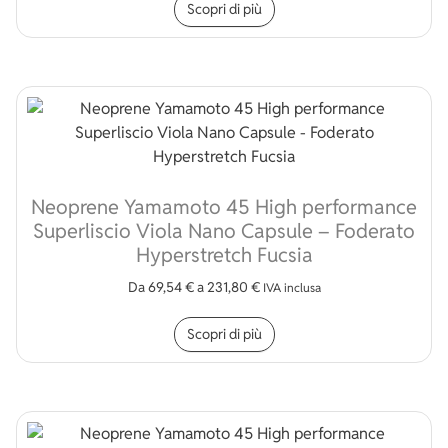
Scopri di più
Neoprene Yamamoto 45 High performance
Superliscio Viola Nano Capsule – Foderato
Hyperstretch Fucsia
Da
69,54
€
a
231,80
€
IVA inclusa
Questo prodotto ha più v
Scopri di più