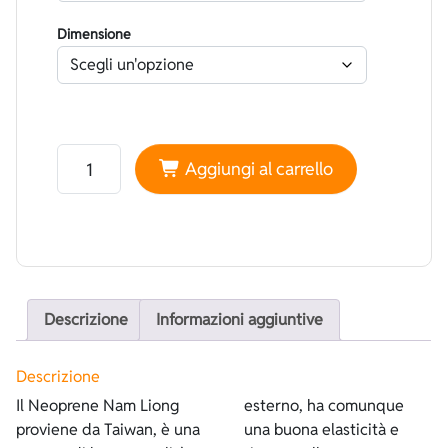
Dimensione
Neoprene Nam Liong Bifoderato Nylon Standard Verde
Aggiungi al carrello
Descrizione
Informazioni aggiuntive
Descrizione
Il Neoprene Nam Liong
esterno, ha comunque
proviene da Taiwan, è una
una buona elasticità e