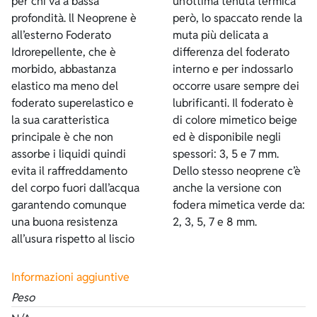
per chi va a bassa
un’ottima tenuta termica
profondità. ll Neoprene è
però, lo spaccato rende la
all’esterno Foderato
muta più delicata a
Idrorepellente, che è
differenza del foderato
morbido, abbastanza
interno e per indossarlo
elastico ma meno del
occorre usare sempre dei
foderato superelastico e
lubrificanti. Il foderato è
la sua caratteristica
di colore mimetico beige
principale è che non
ed è disponibile negli
assorbe i liquidi quindi
spessori: 3, 5 e 7 mm.
evita il raffreddamento
Dello stesso neoprene c’è
del corpo fuori dall’acqua
anche la versione con
garantendo comunque
fodera mimetica verde da:
una buona resistenza
2, 3, 5, 7 e 8 mm.
all’usura rispetto al liscio
Informazioni aggiuntive
Peso