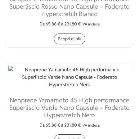
Superliscio Rosso Nano Capsule – Foderato
Hyperstretch Bianco
Da
65,88
€
a
231,80
€
IVA inclusa
Questo prodotto ha più v
Scopri di più
Neoprene Yamamoto 45 High performance
Superliscio Verde Nano Capsule – Foderato
Hyperstretch Nero
Da
65,88
€
a
231,80
€
IVA inclusa
Questo prodotto ha più v