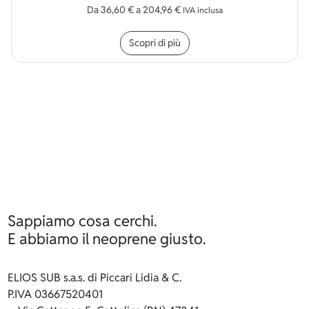
Da
36,60
€
a
204,96
€
IVA inclusa
Questo prodotto ha più v
Scopri di più
Sappiamo cosa cerchi.
E abbiamo il neoprene giusto.
ELIOS SUB s.a.s. di Piccari Lidia & C.
P.IVA 03667520401