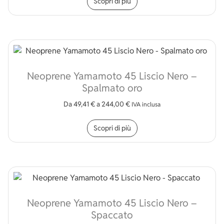
Scopri di più
Neoprene Yamamoto 45 Liscio Nero –
Spalmato oro
Da
49,41
€
a
244,00
€
IVA inclusa
Questo prodotto ha più v
Scopri di più
Neoprene Yamamoto 45 Liscio Nero –
Spaccato