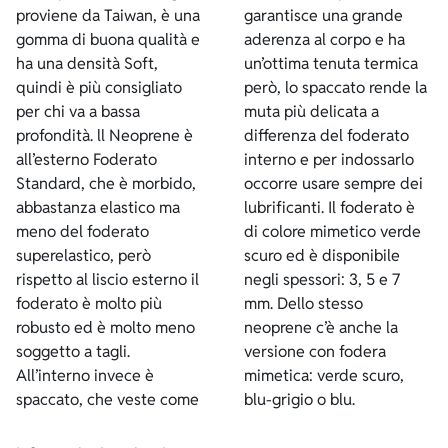
proviene da Taiwan, è una
garantisce una grande
gomma di buona qualità e
aderenza al corpo e ha
ha una densità Soft,
un’ottima tenuta termica
quindi è più consigliato
però, lo spaccato rende la
per chi va a bassa
muta più delicata a
profondità. ll Neoprene è
differenza del foderato
all’esterno Foderato
interno e per indossarlo
Standard, che è morbido,
occorre usare sempre dei
abbastanza elastico ma
lubrificanti. Il foderato è
meno del foderato
di colore mimetico verde
superelastico, però
scuro ed è disponibile
rispetto al liscio esterno il
negli spessori: 3, 5 e 7
foderato è molto più
mm. Dello stesso
robusto ed è molto meno
neoprene c’è anche la
soggetto a tagli.
versione con fodera
All’interno invece è
mimetica: verde scuro,
spaccato, che veste come
blu-grigio o blu.