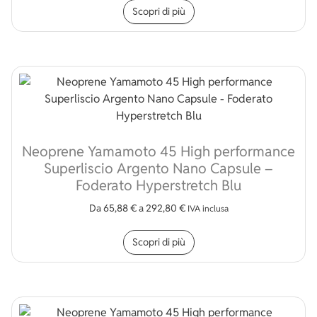
Scopri di più
Neoprene Yamamoto 45 High performance
Superliscio Argento Nano Capsule –
Foderato Hyperstretch Blu
Da
65,88
€
a
292,80
€
IVA inclusa
Questo prodotto ha più v
Scopri di più