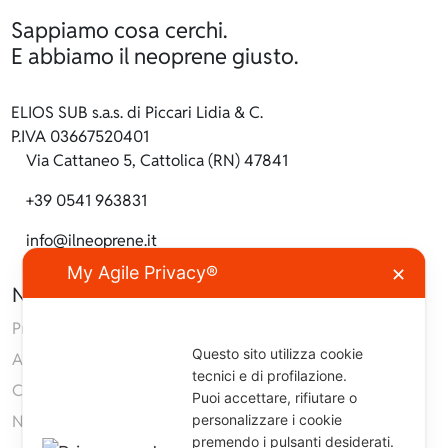
Sappiamo cosa cerchi.
E abbiamo il neoprene giusto.
ELIOS SUB s.a.s. di Piccari Lidia & C.
P.IVA 03667520401
Via Cattaneo 5, Cattolica (RN) 47841
+39 0541 963831
info@ilneoprene.it
My Agile Privacy®
✕
Navigazione
Prodotti
Questo sito utilizza cookie
Azienda
tecnici e di profilazione.
Contatti
Puoi accettare, rifiutare o
Neoprene
personalizzare i cookie
premendo i pulsanti desiderati.