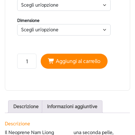
Dimensione
Neoprene Nam Liong Foderato Mimetico Verde - Spacc
Aggiungi al carrello
Descrizione
Informazioni aggiuntive
Descrizione
Il Neoprene Nam Liong
una seconda pelle,