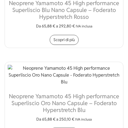
Neoprene Yamamoto 45 High performance
Superliscio Blu Nano Capsule – Foderato
Hyperstretch Rosso
Da
65,88
€
a
292,80
€
IVA inclusa
Questo prodotto ha più v
Scopri di più
Neoprene Yamamoto 45 High performance
Superliscio Oro Nano Capsule – Foderato
Hyperstretch Blu
Da
65,88
€
a
250,10
€
IVA inclusa
Questo prodotto ha più v