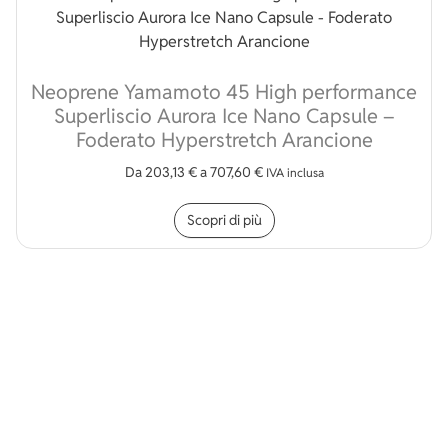
Neoprene Yamamoto 45 High performance
Superliscio Aurora Ice Nano Capsule –
Foderato Hyperstretch Arancione
Da
203,13
€
a
707,60
€
IVA inclusa
Questo prodotto ha più v
Scopri di più