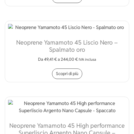
Neoprene Yamamoto 45 Liscio Nero –
Spalmato oro
Da
49,41
€
a
244,00
€
IVA inclusa
Questo prodotto ha più v
Scopri di più
Neoprene Yamamoto 45 High performance
Superliscio Argento Nano Capsule –