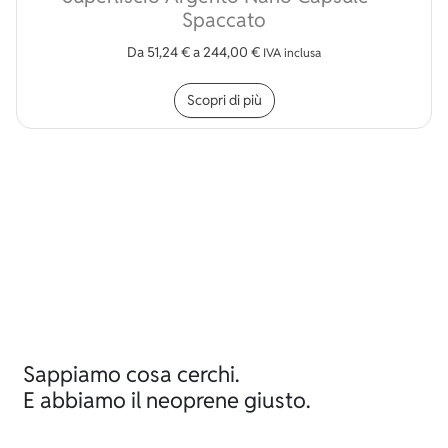
Spaccato
Da
51,24
€
a
244,00
€
IVA inclusa
Questo prodotto ha più v
Scopri di più
Sappiamo cosa cerchi.
E abbiamo il neoprene giusto.