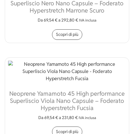
Superliscio Nero Nano Capsule – Foderato
Hyperstretch Marrone Scuro
Da
69,54
€
a
292,80
€
IVA inclusa
Questo prodotto ha più v
Scopri di più
Neoprene Yamamoto 45 High performance
Superliscio Viola Nano Capsule – Foderato
Hyperstretch Fucsia
Da
69,54
€
a
231,80
€
IVA inclusa
Questo prodotto ha più v
Scopri di più