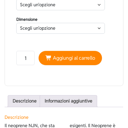
Dimensione
Neoprene NJN Liscio Nero - Foderato Superstretch Ne
Aggiungi al carrello
Descrizione
Informazioni aggiuntive
Descrizione
Il neoprene NJN, che sta
esigenti. Il Neoprene è