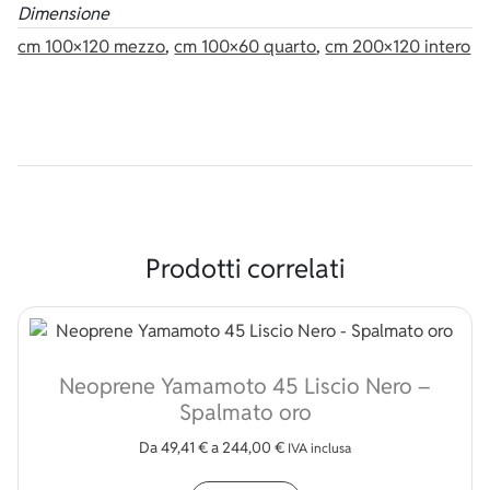
Dimensione
cm 100×120 mezzo
,
cm 100×60 quarto
,
cm 200×120 intero
Prodotti correlati
Neoprene Yamamoto 45 Liscio Nero –
Spalmato oro
Da
49,41
€
a
244,00
€
IVA inclusa
Questo prodotto ha più v