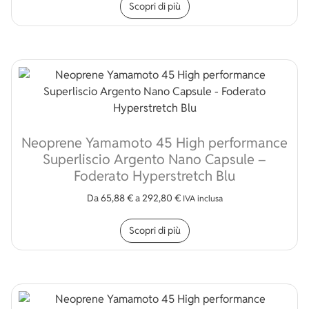
Scopri di più
Neoprene Yamamoto 45 High performance
Superliscio Argento Nano Capsule –
Foderato Hyperstretch Blu
Da
65,88
€
a
292,80
€
IVA inclusa
Questo prodotto ha più v
Scopri di più