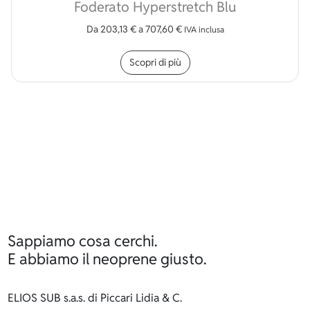
Foderato Hyperstretch Blu
Da
203,13
€
a
707,60
€
IVA inclusa
Questo prodotto ha più v
Scopri di più
Sappiamo cosa cerchi.
E abbiamo il neoprene giusto.
ELIOS SUB s.a.s. di Piccari Lidia & C.