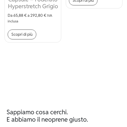
Scopri di più
Hyperstretch Grigio
Da
65,88
€
a
292,80
€
IVA
inclusa
Questo prodotto ha più varianti. Le opzioni p
Scopri di più
Sappiamo cosa cerchi.
E abbiamo il neoprene giusto.