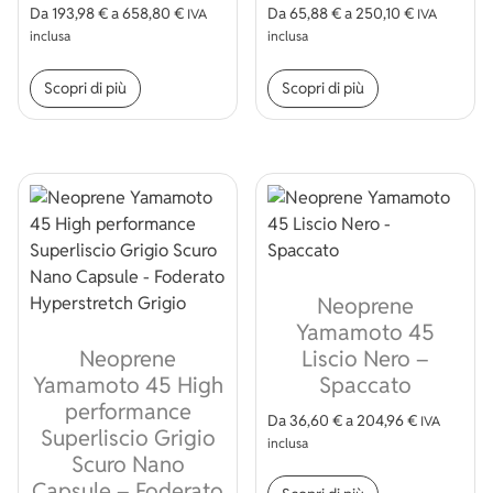
Da
193,98
€
a
658,80
€
Da
65,88
€
a
250,10
€
IVA
IVA
inclusa
inclusa
Questo prodotto ha più varianti. Le opzioni p
Questo prodott
Scopri di più
Scopri di più
Neoprene
Yamamoto 45
Neoprene
Liscio Nero –
Yamamoto 45 High
Spaccato
performance
Da
36,60
€
a
204,96
€
IVA
Superliscio Grigio
inclusa
Scuro Nano
Questo prodott
Capsule – Foderato