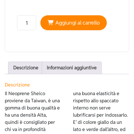
Neoprene Sheico Bifoderato Verde - Lycra Giallo quant
Aggiungi al carrello
Descrizione
Informazioni aggiuntive
Descrizione
Il Neoprene Sheico
una buona elasticità e
proviene da Taiwan, è una
rispetto allo spaccato
gomma di buona qualità e
interno non serve
ha una densità Alta,
lubrificarsi per indossarlo.
quindi è consigliato per
E’ di colore giallo da un
chi va in profondità
lato e verde dall’altro, ed