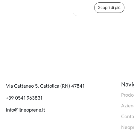
Ques
Scopri di più
Navi
Via Cattaneo 5, Cattolica (RN) 47841
Prodo
+39 0541 963831
Azien
info@ilneoprene.it
Conta
Neop