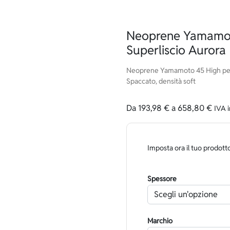
Neoprene Yamamot
Superliscio Aurora
Neoprene Yamamoto 45 High perf
Spaccato, densità soft
Da
193,98
€
a
658,80
€
IVA 
Imposta ora il tuo prodott
Spessore
Marchio