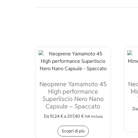
Neoprene Yamamoto 45
Ne
High performance
Mi
Superliscio Nero Nano
Capsule – Spaccato
D
Da
51,24
€
a
207,40
€
IVA inclusa
Questo prodotto ha più
Scopri di più