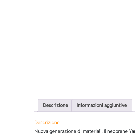
Descrizione
Informazioni aggiuntive
Descrizione
Nuova generazione di materiali. Il neoprene Y
pelle, questo neoprene possiede tutte le car