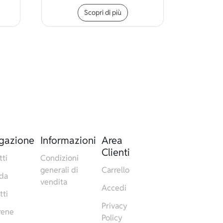
to prodotto ha più varianti. Le opzioni possono essere scelte n
Questo prodotto ha più vari
Scopri di più
gazione
Informazioni
Area
Clienti
tti
Condizioni
generali di
Carrello
da
vendita
Accedi
tti
Privacy
rene
Policy