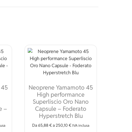
 45
Neoprene Yamamoto 45
High performance
Superliscio Oro Nano
e –
Capsule – Foderato
ossono essere scelte nella pagina del prodotto
Hyperstretch Blu
odotto
Da
65,88
€
a
250,10
€
lusa
IVA inclusa