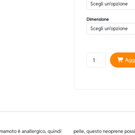
Dimensione
Neoprene Yamamoto 45 
Aggi
amamoto è anallergico, quindi
atteristiche che servono per