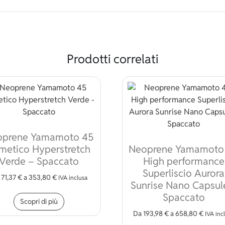
Prodotti correlati
oprene Yamamoto 45
metico Hyperstretch
Neoprene Yamamoto
Verde – Spaccato
High performance
Superliscio Aurora
a
71,37
€
a
353,80
€
IVA inclusa
Sunrise Nano Capsul
Questo prodotto ha più varianti. Le opzioni p
Spaccato
Scopri di più
 varianti. Le opzioni possono essere scelte nella pagina del pr
Da
193,98
€
a
658,80
€
IVA inc