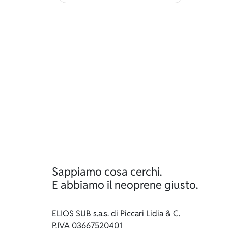
Sappiamo cosa cerchi.
E abbiamo il neoprene giusto.
ELIOS SUB s.a.s. di Piccari Lidia & C.
P.IVA 03667520401