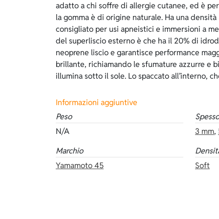
adatto a chi soffre di allergie cutanee, ed è pe
soddisfare le esigenze di chi va in apnea, pe
la gomma è di origine naturale. Ha una densità
grande aderenza al corpo, un’ottima tenuta termica,
consigliato per usi apneistici e immersioni a m
morbido ed elastico. Però lo spaccato è più del
del superliscio esterno è che ha il 20% di idrodi
foderato interno e per indossarlo occorre usare 
neoprene liscio e garantisce performance maggio
disponibile negli spessori: 3 e 5 mm. Dello stess
brillante, richiamando le sfumature azzurre e b
illumina sotto il sole. Lo spaccato all’interno,
Informazioni aggiuntive
Peso
Spesso
N/A
3 mm
,
Marchio
Densit
Yamamoto 45
Soft