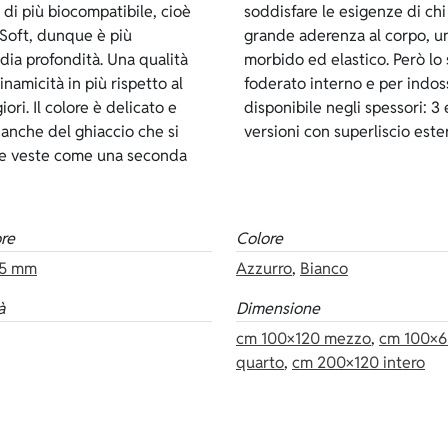
r di più biocompatibile, cioè
rché oltre ha garantire una
 Soft, dunque è più
 è anche estremamente
edia profondità. Una qualità
icato e fragile rispetto al
namicità in più rispetto al
sempre dei lubrificanti. E’
ri. Il colore è delicato e
o neoprene ci sono anche le
ianche del ghiaccio che si
versioni con superliscio ester
 che veste come una seconda
re
Colore
5 mm
Azzurro
,
Bianco
à
Dimensione
cm 100×120 mezzo
,
cm 100×
quarto
,
cm 200×120 intero