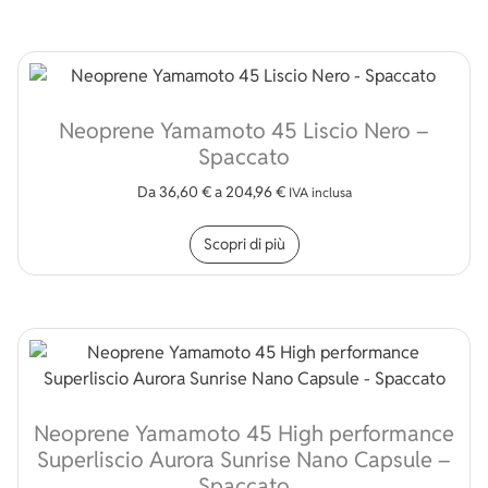
Neoprene Yamamoto 45 Liscio Nero –
Spaccato
Da
36,60
€
a
204,96
€
IVA inclusa
Questo prodotto ha più v
Scopri di più
Neoprene Yamamoto 45 High performance
Superliscio Aurora Sunrise Nano Capsule –
Spaccato