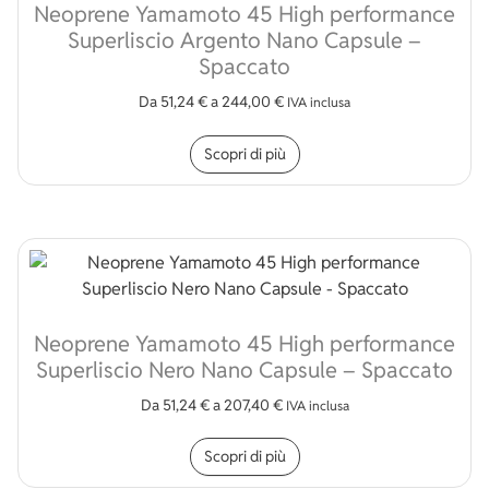
Neoprene Yamamoto 45 High performance
Superliscio Argento Nano Capsule –
Spaccato
Da
51,24
€
a
244,00
€
IVA inclusa
Questo prodotto ha più v
Scopri di più
Neoprene Yamamoto 45 High performance
Superliscio Nero Nano Capsule – Spaccato
Da
51,24
€
a
207,40
€
IVA inclusa
Questo prodotto ha più v
Scopri di più