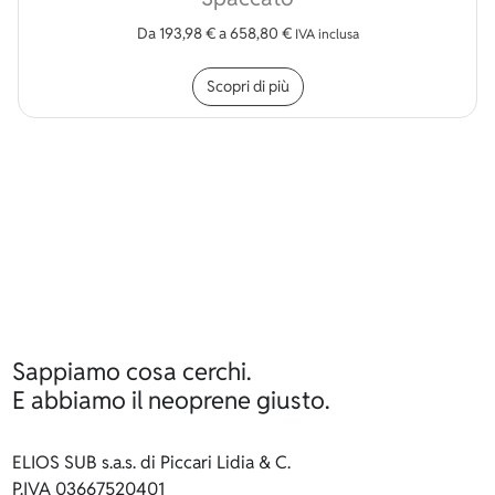
Da
193,98
€
a
658,80
€
IVA inclusa
Questo prodotto ha più v
Scopri di più
Sappiamo cosa cerchi.
E abbiamo il neoprene giusto.
ELIOS SUB s.a.s. di Piccari Lidia & C.
P.IVA 03667520401