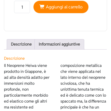
Neoprene Heiwa Liscio Nero - Spalmato Nero quantità
Aggiungi al carrello
Descrizione
Informazioni aggiuntive
Descrizione
Il Neoprene Heiwa viene
composizione metallica
prodotto in Giappone, è
che viene applicata nel
ad alta densità adatto per
lato interno del neoprene
immersioni molto
scivolosa, che ha
profonde, non
un’ottima tenuta termica
particolarmente morbido
ed è delicato come con lo
ed elastico come gli altri
spaccato ma, la differenza
ma resistente ed
principale è che ha un