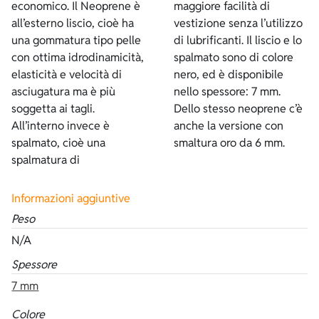
economico. Il Neoprene è
maggiore facilità di
all’esterno liscio, cioè ha
vestizione senza l’utilizzo
una gommatura tipo pelle
di lubrificanti. Il liscio e lo
con ottima idrodinamicità,
spalmato sono di colore
elasticità e velocità di
nero, ed è disponibile
asciugatura ma è più
nello spessore: 7 mm.
soggetta ai tagli.
Dello stesso neoprene c’è
All’interno invece è
anche la versione con
spalmato, cioè una
smaltura oro da 6 mm.
spalmatura di
Informazioni aggiuntive
Peso
N/A
Spessore
7 mm
Colore