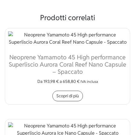
Prodotti correlati
Neoprene Yamamoto 45 High performance
Superliscio Aurora Coral Reef Nano Capsule
– Spaccato
Da
193,98
€
a
658,80
€
IVA inclusa
Questo prodotto ha più v
Scopri di più