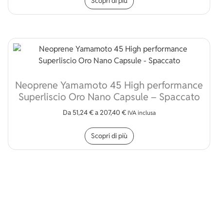
Scopri di più
Neoprene Yamamoto 45 High performance
Superliscio Oro Nano Capsule – Spaccato
Da
51,24
€
a
207,40
€
IVA inclusa
Questo prodotto ha più v
Scopri di più