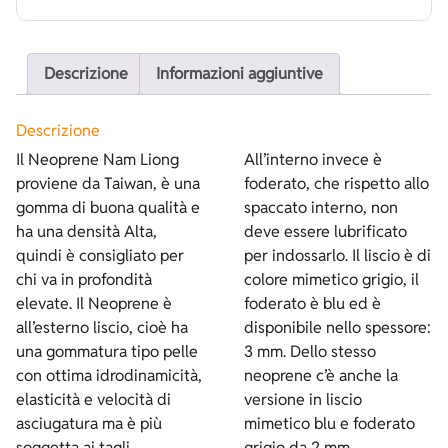
Descrizione
Informazioni aggiuntive
Descrizione
Il Neoprene Nam Liong
All’interno invece è
proviene da Taiwan, è una
foderato, che rispetto allo
gomma di buona qualità e
spaccato interno, non
ha una densità Alta,
deve essere lubrificato
quindi è consigliato per
per indossarlo. Il liscio è di
chi va in profondità
colore mimetico grigio, il
elevate. Il Neoprene è
foderato è blu ed è
all’esterno liscio, cioè ha
disponibile nello spessore:
una gommatura tipo pelle
3 mm. Dello stesso
con ottima idrodinamicità,
neoprene c’è anche la
elasticità e velocità di
versione in liscio
asciugatura ma è più
mimetico blu e foderato
soggetta ai tagli.
grigio da 2 mm.