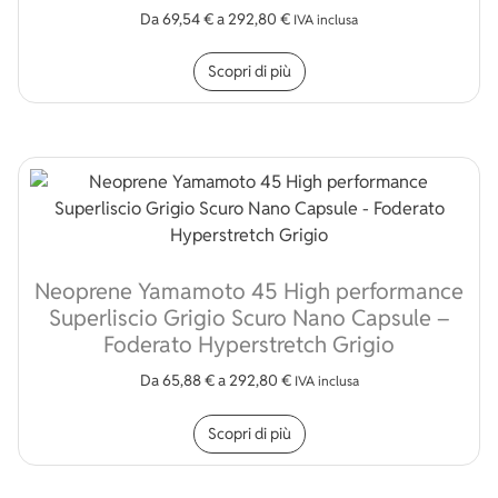
Da
69,54
€
a
292,80
€
IVA inclusa
Questo prodotto ha più v
Scopri di più
Neoprene Yamamoto 45 High performance
Superliscio Grigio Scuro Nano Capsule –
Foderato Hyperstretch Grigio
Da
65,88
€
a
292,80
€
IVA inclusa
Questo prodotto ha più v
Scopri di più