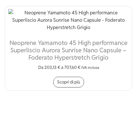
Neoprene Yamamoto 45 High performance
Superliscio Aurora Sunrise Nano Capsule –
Foderato Hyperstretch Grigio
Da
203,13
€
a
707,60
€
IVA inclusa
Questo prodotto ha più v
Scopri di più