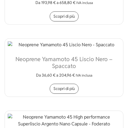
Da
193,98
€
a
658,80
€
IVA inclusa
Questo prodotto ha più v
Scopri di più
Neoprene Yamamoto 45 Liscio Nero –
Spaccato
Da
36,60
€
a
204,96
€
IVA inclusa
Questo prodotto ha più v
Scopri di più