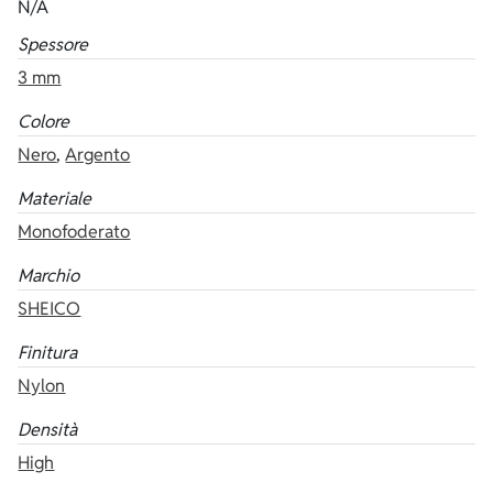
N/A
Spessore
3 mm
Colore
Nero
,
Argento
Materiale
Monofoderato
Marchio
SHEICO
Finitura
Nylon
Densità
High