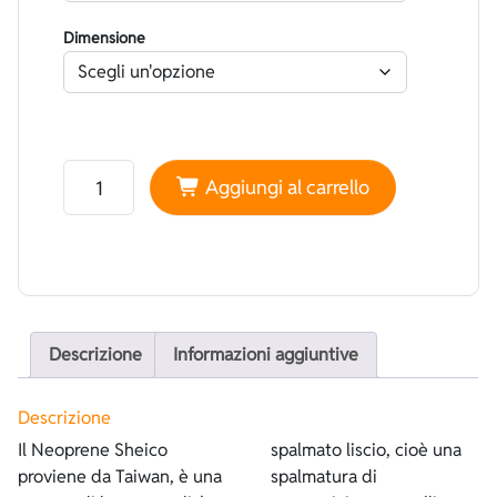
Dimensione
Neoprene Sheico Foderato Nero - Spalmato Liscio Tita
Aggiungi al carrello
Descrizione
Informazioni aggiuntive
Descrizione
Il Neoprene Sheico
spalmato liscio, cioè una
proviene da Taiwan, è una
spalmatura di