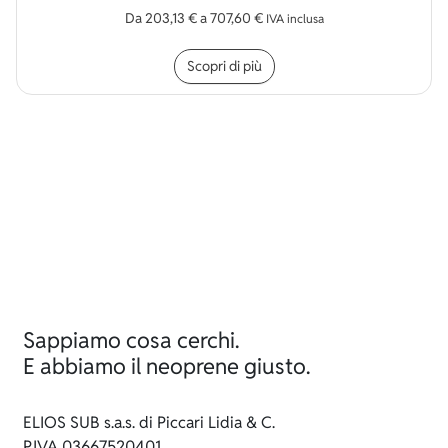
Da
203,13
€
a
707,60
€
IVA inclusa
Questo prodotto ha più v
Scopri di più
Sappiamo cosa cerchi.
E abbiamo il neoprene giusto.
ELIOS SUB s.a.s. di Piccari Lidia & C.
P.IVA 03667520401