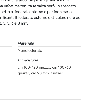
2, 3, 5, 6 e 8 mm.
Materiale
Monofoderato
Dimensione
cm 100×120 mezzo
,
cm 100×60
quarto
,
cm 200×120 intero