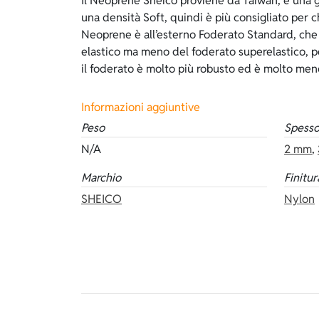
Il Neoprene Sheico proviene da Taiwan, è una 
invece è spaccato, che veste come una seco
una densità Soft, quindi è più consigliato per ch
grande aderenza al corpo e ha un’ottima tenuta
Neoprene è all’esterno Foderato Standard, che
rende la muta più delicata rispetto al foderato 
elastico ma meno del foderato superelastico, pe
occorre usare sempre dei lubrificanti. Il foderat
il foderato è molto più robusto ed è molto meno
Informazioni aggiuntive
Peso
Spesso
N/A
2 mm
,
Marchio
Finitur
SHEICO
Nylon