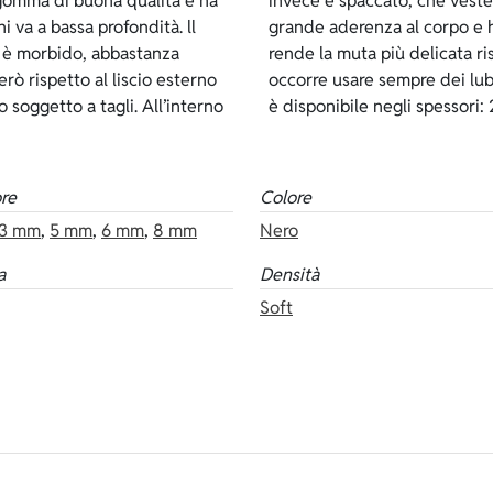
gomma di buona qualità e ha
nda pelle, garantisce una
i va a bassa profondità. ll
 termica però, lo spaccato
 è morbido, abbastanza
interno e per indossarlo
rò rispetto al liscio esterno
o esterno è di colore nero ed
 soggetto a tagli. All’interno
è disponibile negli spessori: 
re
Colore
3 mm
,
5 mm
,
6 mm
,
8 mm
Nero
a
Densità
Soft