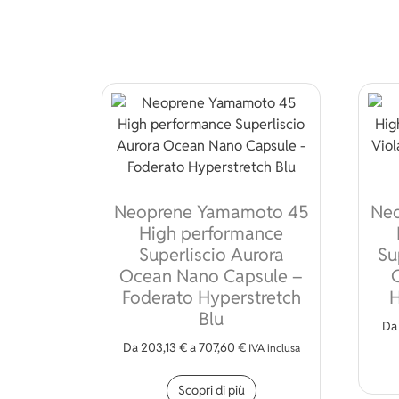
Neoprene Yamamoto 45
Ne
High performance
Superliscio Aurora
Su
Ocean Nano Capsule –
Foderato Hyperstretch
H
Blu
D
Da
203,13
€
a
707,60
€
IVA inclusa
Questo prodotto ha più
Scopri di più