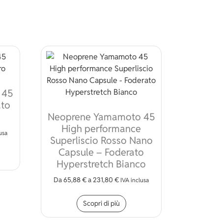
 45
ato
Neoprene Yamamoto 45
High performance
usa
Superliscio Rosso Nano
to prodotto ha più varianti. Le opzioni possono essere scelte n
Capsule – Foderato
Hyperstretch Bianco
Da
65,88
€
a
231,80
€
IVA inclusa
ossono essere scelte nella pagina del prodotto
Questo prodotto ha più vari
Scopri di più
odotto