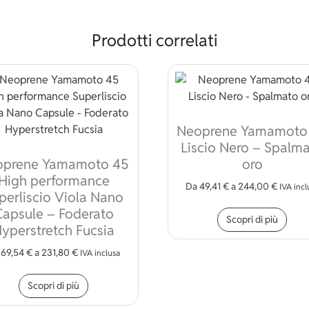
Prodotti correlati
Neoprene Yamamoto
Liscio Nero – Spalm
oprene Yamamoto 45
oro
High performance
Da
49,41
€
a
244,00
€
IVA incl
perliscio Viola Nano
Ques
Capsule – Foderato
Scopri di più
yperstretch Fucsia
a
69,54
€
a
231,80
€
IVA inclusa
Questo prodotto ha più varianti. Le opzioni p
Scopri di più
 varianti. Le opzioni possono essere scelte nella pagina del pr