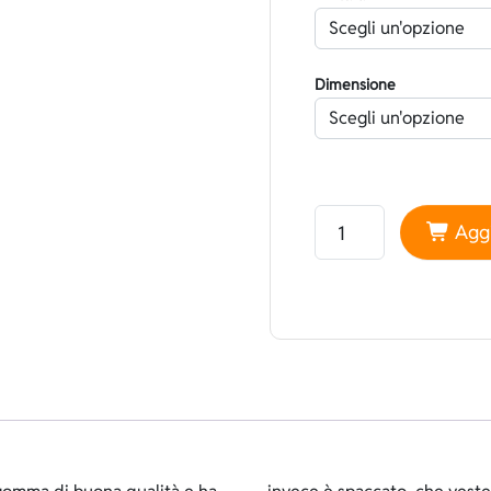
Dimensione
Neoprene Sheico Foder
Aggi