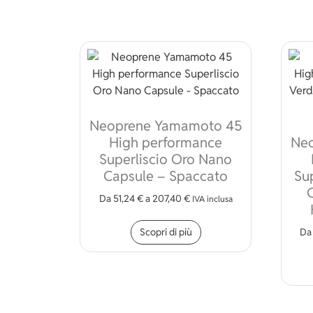
Neoprene Yamamoto 45
High performance
Ne
Superliscio Oro Nano
Capsule – Spaccato
Su
Da
51,24
€
a
207,40
€
IVA inclusa
Questo prodotto ha più
Scopri di più
D