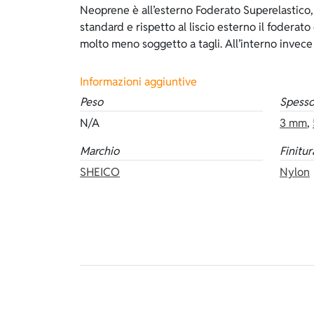
Neoprene è all’esterno Foderato Superelastico, 
foderato interno e per indossarlo occorre usare
standard e rispetto al liscio esterno il foderat
foderato è di colore verde salvia ed è disponibil
molto meno soggetto a tagli. All’interno invec
Informazioni aggiuntive
Peso
Spesso
N/A
3 mm
,
Marchio
Finitur
SHEICO
Nylon