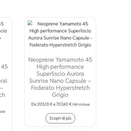
Neoprene Yamamoto 45
 45
High performance
Superliscio Aurora
ral
Sunrise Nano Capsule –
 –
Foderato Hyperstretch
odotto
ch
Grigio
Da
203,13
€
a
707,60
€
ossono essere scelte nella pagina del prodotto
IVA inclusa
Questo prodotto ha più vari
lusa
Scopri di più
to prodotto ha più varianti. Le opzioni possono essere scelte n