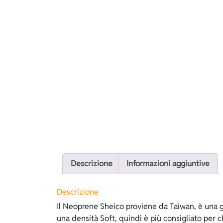
Descrizione
Informazioni aggiuntive
Descrizione
Il Neoprene Sheico proviene da Taiwan, è una 
una seconda pelle, garantisce una grande ader
una densità Soft, quindi è più consigliato per ch
tenuta termica però, lo spaccato rende la muta pi