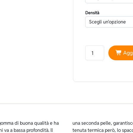
Densità
Neoprene Sheico Foder
Aggi
gomma di buona qualità e ha
enza al corpo e ha un’ottima
i va a bassa profondità. ll
ù delicata a differenza del