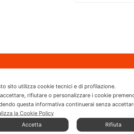
Navi
Via Cattaneo 5, Cattolica (RN) 47841
Prodo
+39 0541 963831
o sito utilizza cookie tecnici e di profilazione.
Azien
 accettare, rifiutare o personalizzare i cookie premend
info@ilneoprene.it
Conta
dendo questa informativa continuerai senza accetta
alizza la Cookie Policy
Neop
Accetta
Rifiuta