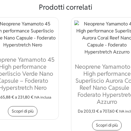
Prodotti correlati
oprene Yamamoto 45
High performance
Neoprene Yamamoto
perliscio Verde Nano
High performance
Capsule – Foderato
Superliscio Aurora Co
Hyperstretch Nero
Reef Nano Capsule
 varianti. Le opzioni possono essere scelte nella pagina del pr
Foderato Hyperstret
a
65,88
€
a
231,80
€
IVA inclusa
Azzurro
Questo prodotto ha più varianti. Le opzioni p
Scopri di più
Da
203,13
€
a
707,60
€
IVA inc
Ques
Scopri di più