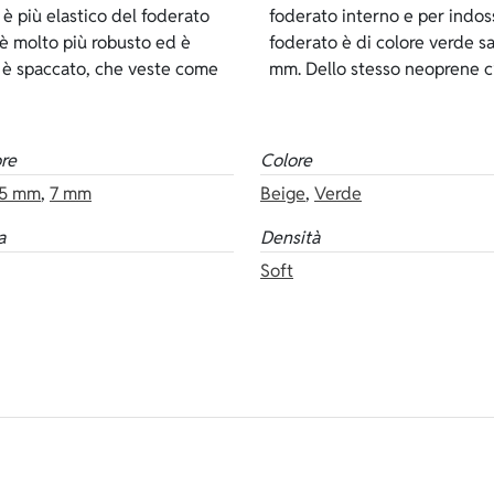
è più elastico del foderato
 sempre dei lubrificanti. Il
o è molto più robusto ed è
e negli spessori: 3, 5 e 7
e è spaccato, che veste come
mm. Dello stesso neoprene c’è
re
Colore
5 mm
,
7 mm
Beige
,
Verde
a
Densità
Soft