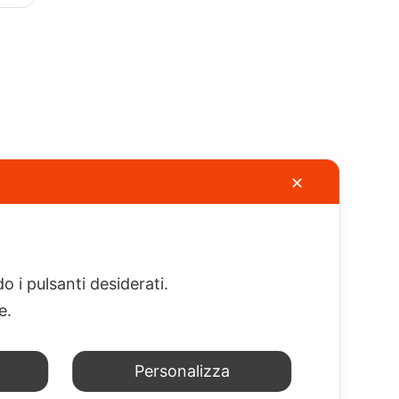
✕
gazione
Informazioni
Area
Clienti
tti
Condizioni
generali di
Carrello
da
o i pulsanti desiderati.
vendita
Accedi
tti
re.
Privacy
rene
Policy
Personalizza