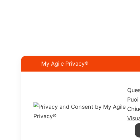
My Agile Privacy®
Sappiamo cosa cerchi.
Quest
E abbiamo il neoprene giusto.
Puoi
Chiu
ELIOS SUB s.a.s. di Piccari Lidia & C.
Visu
P.IVA 03667520401