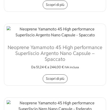
Scopri di più
Neoprene Yamamoto 45 High performance
Superliscio Argento Nano Capsule –
Spaccato
Da
51,24
€
a
244,00
€
IVA inclusa
Questo prodotto ha più v
Scopri di più