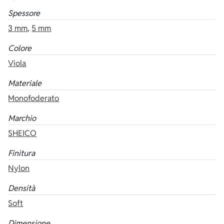
Spessore
3 mm
,
5 mm
Colore
Viola
Materiale
Monofoderato
Marchio
SHEICO
Finitura
Nylon
Densità
Soft
Dimensione