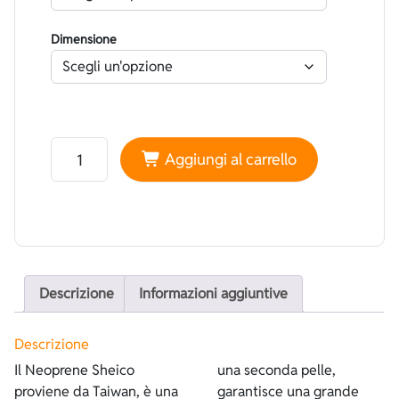
Dimensione
Neoprene Sheico Foderato Superstretch Lilla - Spaccat
Aggiungi al carrello
Descrizione
Informazioni aggiuntive
Descrizione
Il Neoprene Sheico
una seconda pelle,
proviene da Taiwan, è una
garantisce una grande