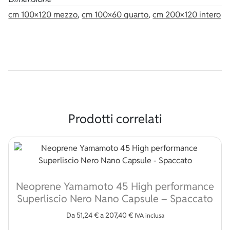
cm 100×120 mezzo
,
cm 100×60 quarto
,
cm 200×120 intero
Prodotti correlati
Neoprene Yamamoto 45 High performance
Superliscio Nero Nano Capsule – Spaccato
Da
51,24
€
a
207,40
€
IVA inclusa
Questo prodotto ha più v